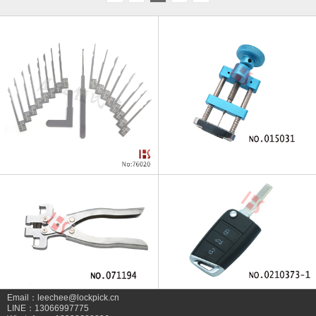
Email：leechee@lockpick.cn
LINE：13066997775