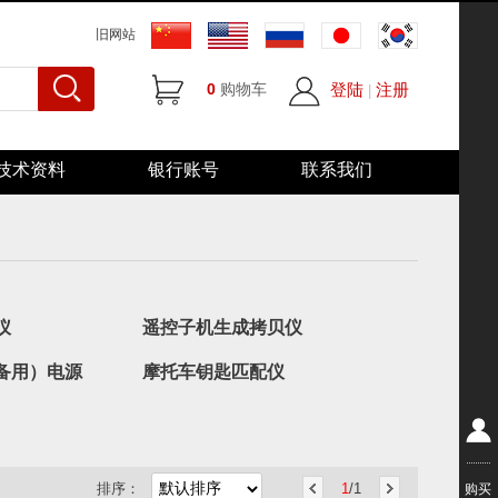
旧网站
0
购物车
登陆
注册
|
技术资料
银行账号
联系我们
仪
遥控子机生成拷贝仪
备用）电源
摩托车钥匙匹配仪
排序：
1
/1
购买