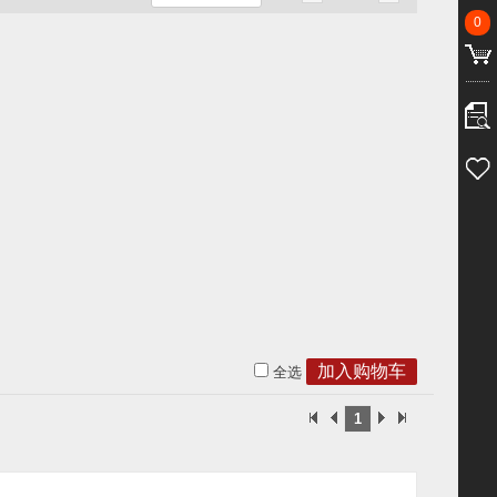
0
全选
1