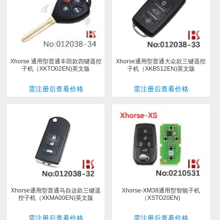
Xhorse 通用型普通丰田款四键遥控
Xhorse通用型普通大众款三键遥控
子机（XKTO02EN)英文版
子机（XKB512EN)英文版
需注册后查看价格
需注册后查看价格
Xhorse通用型普通马自达款三键遥
Xhorse-XM38通用型智能子机
控子机（XKMA00EN)英文版
（XSTO20EN)
需注册后查看价格
需注册后查看价格