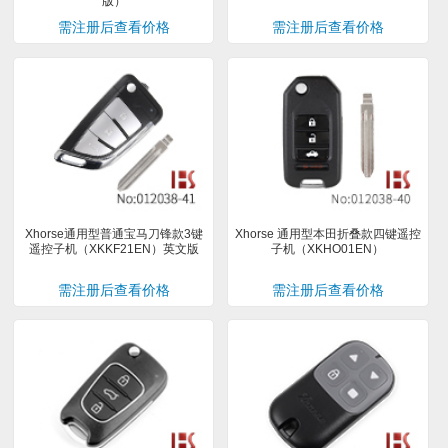
版）
需注册后查看价格
需注册后查看价格
Xhorse通用型普通宝马刀锋款3键
Xhorse 通用型本田折叠款四键遥控
遥控子机（XKKF21EN）英文版
子机（XKHO01EN）
需注册后查看价格
需注册后查看价格