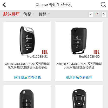
Xhorse 专用生成子机
默认排序
价格 ↓
价格 ↑
1
/3
Xhorse XSCS00EN XS系列通用型
Xhorse XEMQB1EN XE系列通用型
现代款4键无钥匙进入遥控子机
大众款3键超级遥控子机
需注册后查看价格
需注册后查看价格