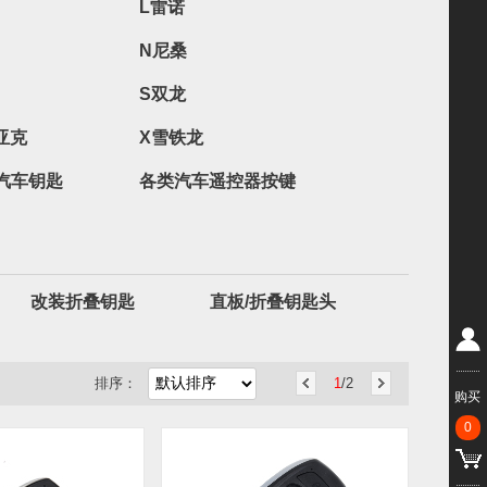
L雷诺
N尼桑
S双龙
亚克
X雪铁龙
汽车钥匙
各类汽车遥控器按键
改装折叠钥匙
直板/折叠钥匙头
排序：
1
/2
购买
0