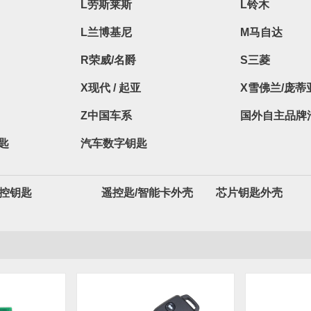
L劳斯莱斯
L铃木
L兰博基尼
M马自达
R荣威/名爵
S三菱
X现代 / 起亚
X雪佛兰/庞蒂
Z中国车系
国外自主品牌
匙
汽车数字钥匙
控钥匙
遥控匙/智能卡外壳
芯片钥匙外壳