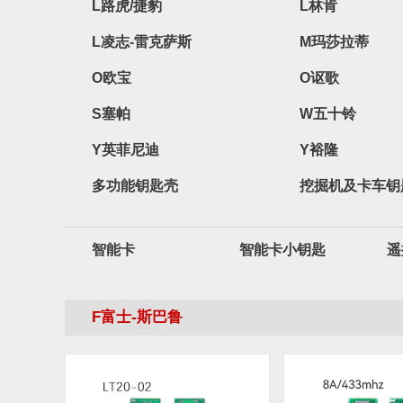
L路虎/捷豹
L林肯
L凌志-雷克萨斯
M玛莎拉蒂
O欧宝
O讴歌
S塞帕
W五十铃
Y英菲尼迪
Y裕隆
多功能钥匙壳
挖掘机及卡车钥
智能卡
智能卡小钥匙
遥
F富士-斯巴鲁