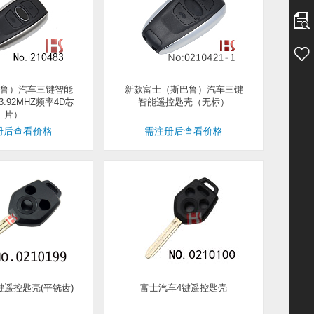
鲁）汽车三键智能
新款富士（斯巴鲁）汽车三键
.92MHZ频率4D芯
智能遥控匙壳（无标）
片）
册后查看价格
需注册后查看价格
键遥控匙壳(平铣齿)
富士汽车4键遥控匙壳