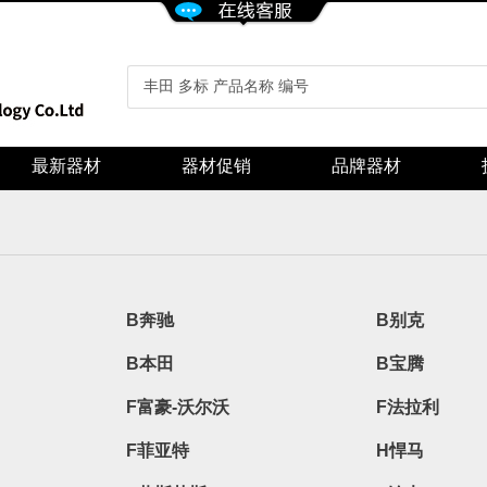
最新器材
器材促销
品牌器材
B奔驰
B别克
B本田
B宝腾
F富豪-沃尔沃
F法拉利
F菲亚特
H悍马