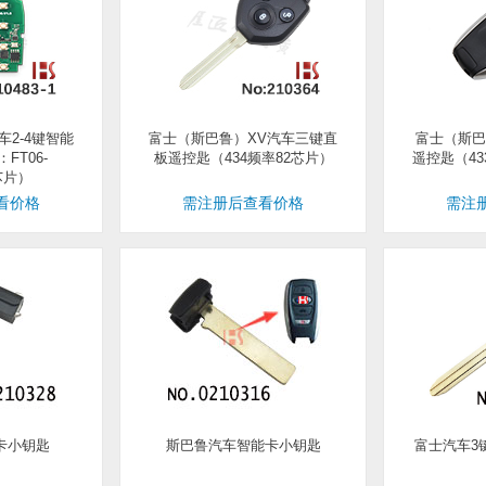
2-4键智能
富士（斯巴鲁）XV汽车三键直
富士（斯巴
FT06-
板遥控匙（434频率82芯片）
遥控匙（433
A芯片）
看价格
需注册后查看价格
需注
卡小钥匙
斯巴鲁汽车智能卡小钥匙
富士汽车3