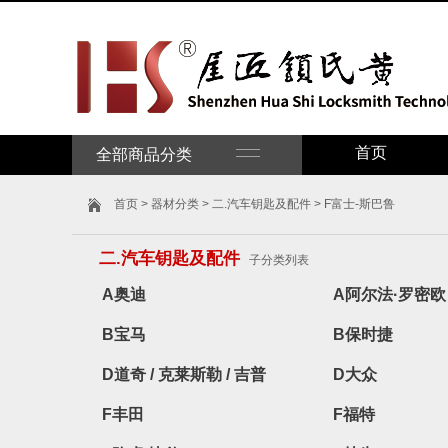
首页
全部商品分类
首页
>
器材分类
>
二.汽车钥匙及配件
> F富士-斯巴鲁
二.汽车钥匙及配件
子分类列表
A奥迪
A阿尔法·罗密欧
B宝马
B保时捷
D道奇 / 克莱斯勒 / 吉普
D大众
F丰田
F福特