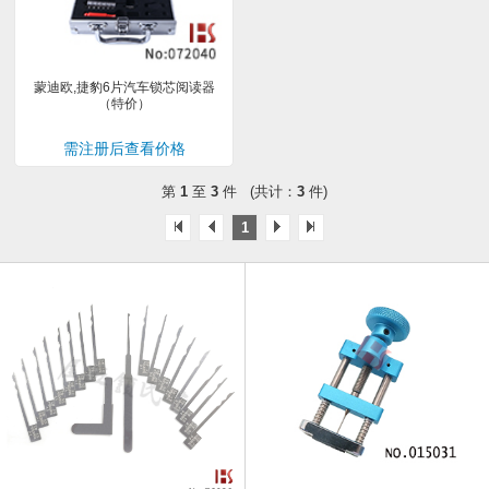
蒙迪欧,捷豹6片汽车锁芯阅读器
（特价）
需注册后查看价格
第
1
至
3
件 (共计：
3
件)
1