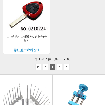
法拉利汽车三键遥控立铣匙壳(带
标）
需注册后查看价格
第
1
至
7
件 (共计：
7
件)
1