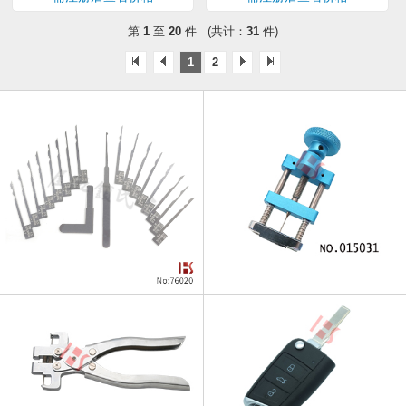
第
1
至
20
件 (共计：
31
件)
1
2