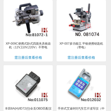
XP-009C便携式卧式四面夹具铣齿
XP-007多功能立.平铣便携钥匙机
机（12V,110V,220V）不带电
（带电）
需注册后查看价格
需注册后查看价格
丰田8A(H)/ID72(G)全丢OBD匹配仪
手持式艾迪900汽车芯片读写仪（中