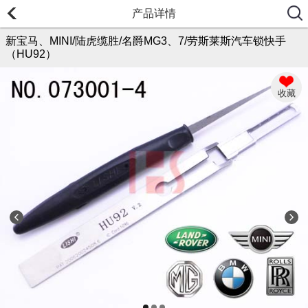
产品详情
新宝马、MINI/陆虎缆胜/名爵MG3、7/劳斯莱斯汽车锁快手
（HU92）
收藏