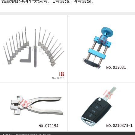
该款钥匙共4个齿深号。1号最浅，4号最深。