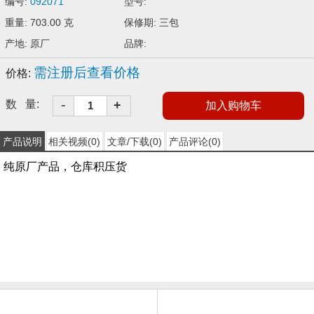
编号:
092071
型号:
重量: 703.00 克
保修期: 三包
产地: 原厂
品牌:
需注册后查看价格
价格:
-
数 量:
+
产品说明
相关视频(0)
文章/下载(0)
产品评论(0)
纯
原
厂
产
品，
仓
库
积
压
货